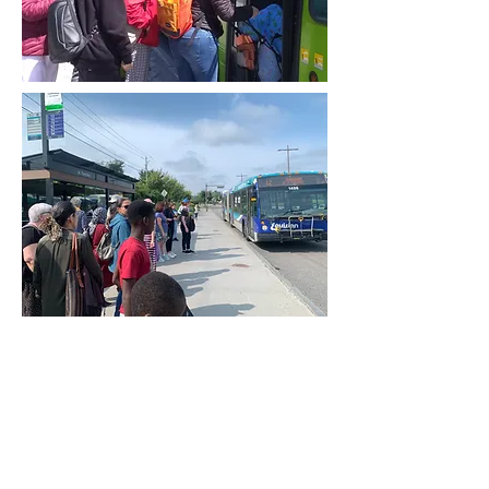
Crédit photo
:
Annie
Spratt
Les objectifs