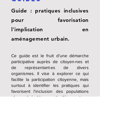
Guide : pratiques inclusives
pour favorisation
l'implication en
aménagement urbain.
Ce guide est le fruit d'une démarche
participative auprès de citoyen·nes et
de représentant·es de divers
organismes. Il vise à explorer ce qui
facilite la participation citoyenne, mais
surtout à identifier les pratiques qui
favorisent l'inclusion des populations
plus vulnérables, particulièrement en
aménagement.
Cet outil s'adresse aux personnes qui
s'impliquent dans le milieu
communautaire, qui œuvre en
aménagement urbain et à toute
personne participant à l'organisation
d'un projet, d'un comité de travail, d'un